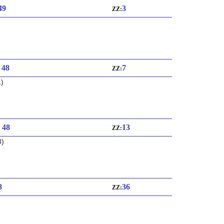
 49
3
ZZ:
: 48
7
ZZ:
1)
: 48
13
ZZ:
8)
8
36
ZZ: