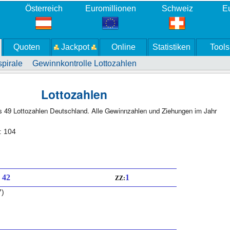
Österreich
Euromillionen
Schweiz
Eu
Quoten
Jackpot
Online
Statistiken
Tools
pirale
Gewinnkontrolle Lottozahlen
Lottozahlen
us 49 Lottozahlen Deutschland. Alle Gewinnzahlen und Ziehungen im Jahr
: 104
: 42
1
ZZ:
7)