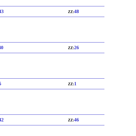
 43
48
ZZ:
40
26
ZZ:
5
1
ZZ:
 42
46
ZZ: