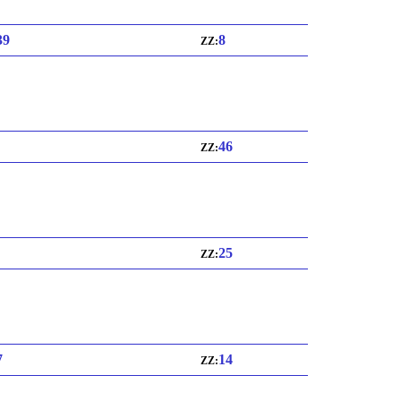
39
8
ZZ:
46
ZZ:
25
ZZ:
7
14
ZZ: