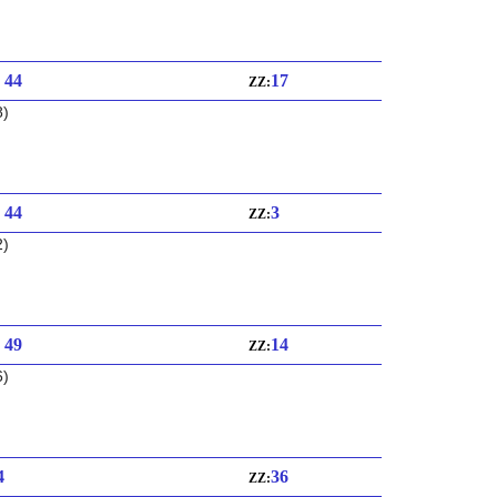
: 44
17
ZZ:
8)
: 44
3
ZZ:
2)
: 49
14
ZZ:
6)
4
36
ZZ: