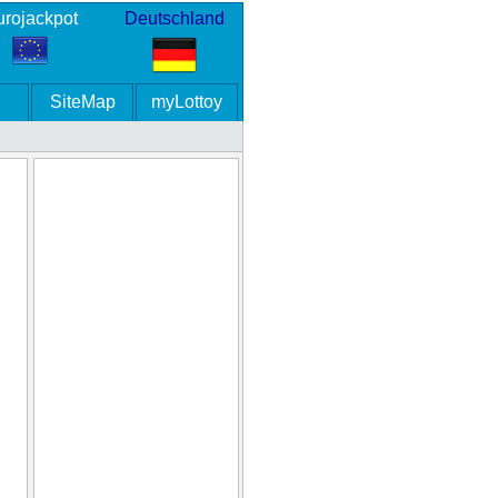
rojackpot
Deutschland
SiteMap
myLottoy