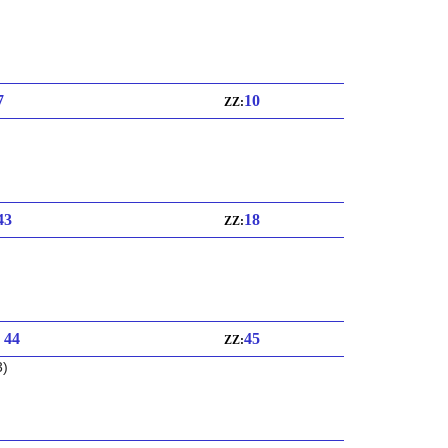
7
10
ZZ:
 43
18
ZZ:
: 44
45
ZZ:
3)