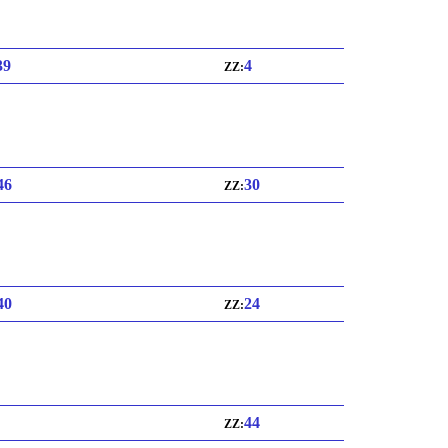
39
4
ZZ:
 46
30
ZZ:
 40
24
ZZ:
44
ZZ: