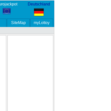
rojackpot
Deutschland
SiteMap
myLottoy