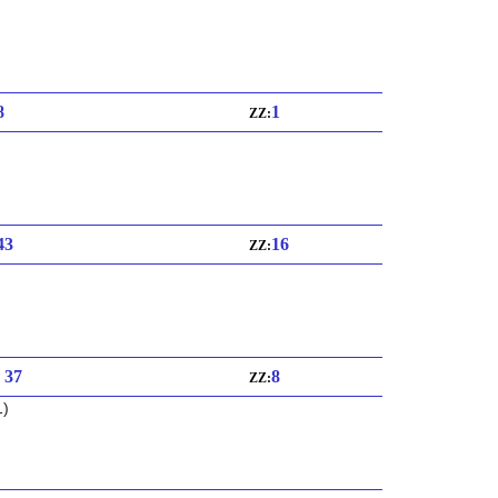
8
1
ZZ:
 43
16
ZZ:
: 37
8
ZZ:
1)