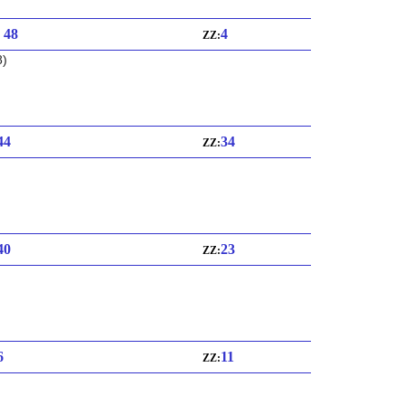
: 48
4
ZZ:
8)
 44
34
ZZ:
 40
23
ZZ:
6
11
ZZ: