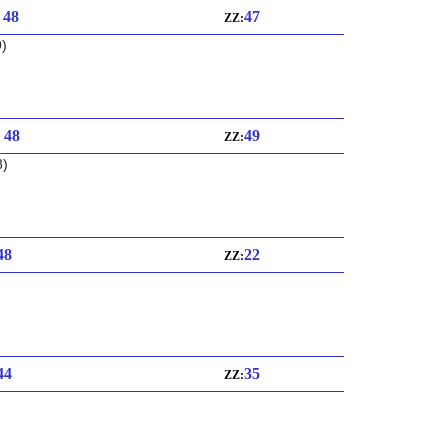
: 48
47
ZZ:
9)
: 48
49
ZZ:
8)
 48
22
ZZ:
 44
35
ZZ: