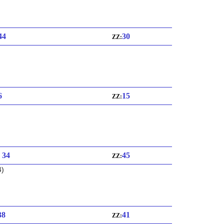
 44
30
ZZ:
6
15
ZZ:
: 34
45
ZZ:
4)
38
41
ZZ: