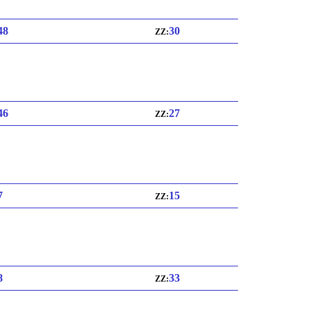
 48
30
ZZ:
 46
27
ZZ:
7
15
ZZ:
8
33
ZZ: