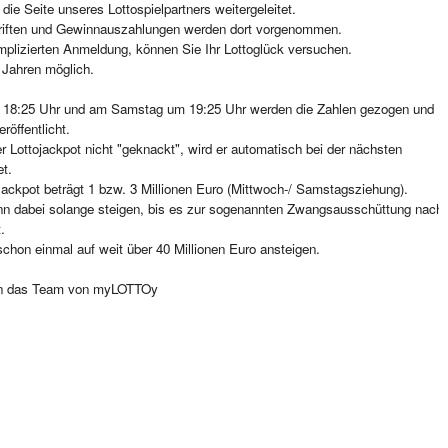
die Seite unseres Lottospielpartners weitergeleitet.
riften und Gewinnauszahlungen werden dort vorgenommen.
plizierten Anmeldung, können Sie Ihr Lottoglück versuchen.
 Jahren möglich.
 18:25 Uhr und am Samstag um 19:25 Uhr werden die Zahlen gezogen und
röffentlicht.
r Lottojackpot nicht "geknackt", wird er automatisch bei der nächsten
t.
Jackpot beträgt 1 bzw. 3 Millionen Euro (Mittwoch-/ Samstagsziehung).
n dabei solange steigen, bis es zur sogenannten Zwangsausschüttung nach
.
chon einmal auf weit über 40 Millionen Euro ansteigen.
nen das Team von myLOTTOy