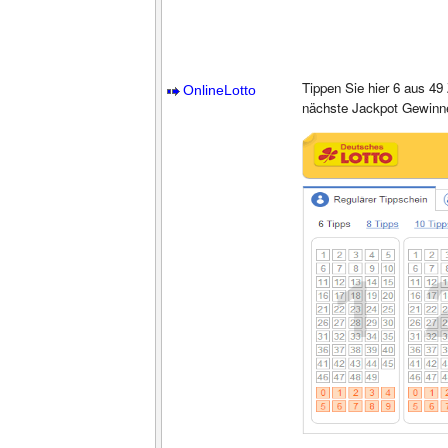
Tippen Sie hier 6 aus 49 
OnlineLotto
nächste Jackpot Gewinn