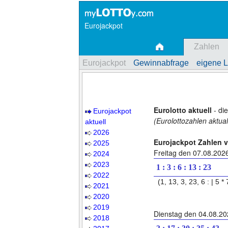
Eurojackpot
Zahlen
Eurojackpot
Gewinnabfrage
eigene L
Eurolotto aktuell
- die
Eurojackpot
(Eurolottozahlen aktual
aktuell
2026
Eurojackpot Zahlen 
2025
Freitag den 07.08.202
2024
2023
1 : 3 : 6 : 13 : 23
2022
(1, 13, 3, 23, 6 : | 5 * 
2021
2020
2019
Dienstag den 04.08.2
2018