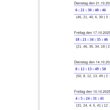
Dienstag den 21.10.2
6 : 21 : 30 : 40 : 46
(46, 21, 40, 6, 30 | 3 :
Freitag den 17.10.202
18 : 21 : 34 : 35 : 46
(21, 46, 35, 34, 18 | 2 
Dienstag den 14.10.2
8 : 12 : 13 : 49 : 50
(50, 8, 12, 13, 49 | 2 :
Freitag den 10.10.202
4 : 5 : 24 : 31 : 41
(31, 24, 4, 5, 41 | 12 :