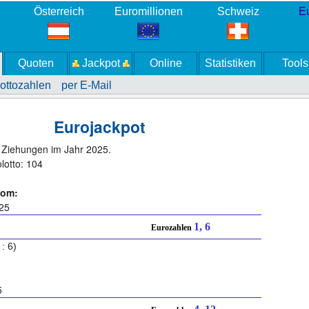
Österreich
Euromillionen
Schweiz
Eu
Quoten
Jackpot
Online
Statistiken
Tools
ottozahlen
per E-Mail
Eurojackpot
e Ziehungen im Jahr 2025.
lotto: 104
vom:
025
1, 6
Eurozahlen
: 6)
5