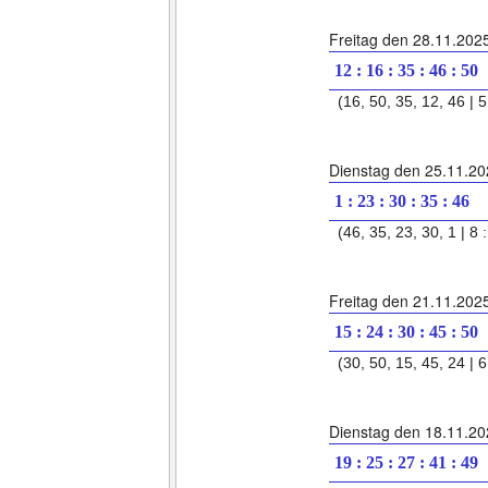
Freitag den 28.11.202
12 : 16 : 35 : 46 : 50
(16, 50, 35, 12, 46 | 5 
Dienstag den 25.11.2
1 : 23 : 30 : 35 : 46
(46, 35, 23, 30, 1 | 8 :
Freitag den 21.11.202
15 : 24 : 30 : 45 : 50
(30, 50, 15, 45, 24 | 6 
Dienstag den 18.11.2
19 : 25 : 27 : 41 : 49