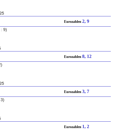
025
2, 9
Eurozahlen
: 9)
5
8, 12
Eurozahlen
2)
025
3, 7
Eurozahlen
 3)
5
1, 2
Eurozahlen