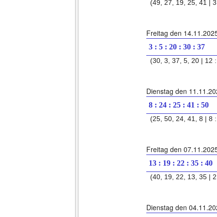
(49, 27, 19, 25, 41 | 3 
Freitag den 14.11.202
3 : 5 : 20 : 30 : 37
(30, 3, 37, 5, 20 | 12 :
Dienstag den 11.11.2
8 : 24 : 25 : 41 : 50
(25, 50, 24, 41, 8 | 8 :
Freitag den 07.11.202
13 : 19 : 22 : 35 : 40
(40, 19, 22, 13, 35 | 2 
Dienstag den 04.11.2