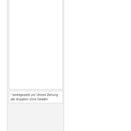
° bereitgestellt um/ Uhrzeit Ziehung
alle Angaben ohne Gewähr