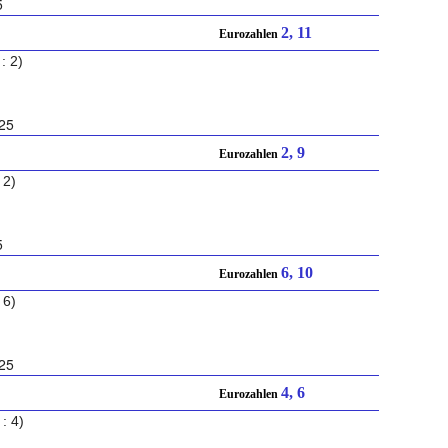
5
2, 11
Eurozahlen
: 2)
025
2, 9
Eurozahlen
 2)
5
6, 10
Eurozahlen
 6)
025
4, 6
Eurozahlen
: 4)