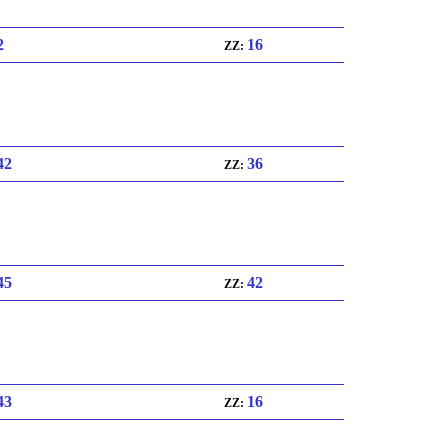
2
16
ZZ:
 42
36
ZZ:
 45
42
ZZ:
 43
16
ZZ: