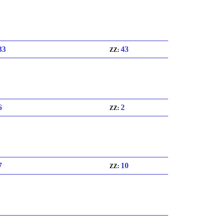
 33
43
ZZ:
6
2
ZZ:
7
10
ZZ: