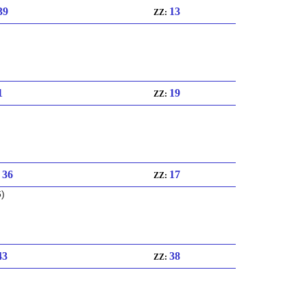
 39
13
ZZ:
1
19
ZZ:
: 36
17
ZZ:
6)
43
38
ZZ: