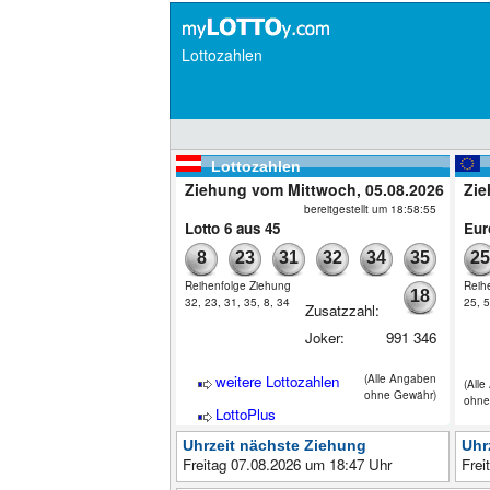
Lottozahlen
Lottozahlen
Ziehung vom Mittwoch, 05.08.2026
Zie
bereitgestellt um 18:58:55
Lotto 6 aus 45
Eur
8
23
31
32
34
35
25
Reihenfolge Ziehung
Reih
18
32, 23, 31, 35, 8, 34
25, 5
Zusatzzahl:
Joker:
991 346
weitere Lottozahlen
(Alle Angaben
(All
ohne Gewähr)
ohne
LottoPlus
Uhrzeit nächste Ziehung
Uhr
Freitag 07.08.2026 um 18:47 Uhr
Frei