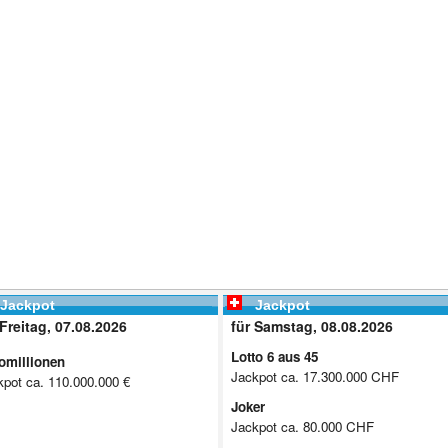
Jackpot
Jackpot
 Freitag, 07.08.2026
für Samstag, 08.08.2026
Lotto 6 aus 45
omillionen
Jackpot ca. 17.300.000 CHF
kpot ca. 110.000.000 €
Joker
Jackpot ca. 80.000 CHF